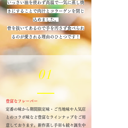
いっさい油を使わず高温で一気に蒸し焼
しい食感に鶏肉の溢れる旨味が繰り返し
きにすることで肉汁とコラーゲンを閉じ
舌と口の中いっぱいに！ジューシー！ヘ
込めました。
ルシー！食べやしー！九州産の肉厚な鶏
骨を抜いてあるので手を汚さず食べられ
手羽を丁寧に丁寧に下処理を施し、焼く
るのが愛される理由のひとつです！
でも揚げるでもなく特殊な調理器具を使
い高温で一気に蒸し上げることで従来の
手羽先の常識を変える美味さと食べやす
さに仕上げました！
01
豊富なフレーバー
定番の味から期間限定味・ご当地味や人気店
とのコラボ味など豊富なラインナップをご用
意しております。新作蒸し手羽も続々誕生中