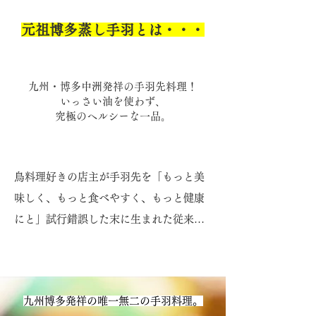
元祖博多蒸し手羽とは・・・
九州・博多中洲発祥の手羽先料理！
いっさい油を使わず、
究極のヘルシーな一品。
鳥料理好きの店主が手羽先を「もっと美
味しく、もっと食べやすく、もっと健康
にと」試行錯誤した末に生まれた従来の
手羽先の常識を変える美味さと食べやす
さに仕上げた健康でヘルシーな一品で
す。

九州博多発祥の唯一無二の手羽料理。
ふんわりじゅわーふんわりじゅわーと優