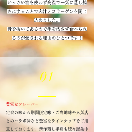
いっさい油を使わず高温で一気に蒸し焼
しい食感に鶏肉の溢れる旨味が繰り返し
きにすることで肉汁とコラーゲンを閉じ
舌と口の中いっぱいに！ジューシー！ヘ
込めました。
ルシー！食べやしー！九州産の肉厚な鶏
骨を抜いてあるので手を汚さず食べられ
手羽を丁寧に丁寧に下処理を施し、焼く
るのが愛される理由のひとつです！
でも揚げるでもなく特殊な調理器具を使
い高温で一気に蒸し上げることで従来の
手羽先の常識を変える美味さと食べやす
さに仕上げました！
01
豊富なフレーバー
定番の味から期間限定味・ご当地味や人気店
とのコラボ味など豊富なラインナップをご用
意しております。新作蒸し手羽も続々誕生中