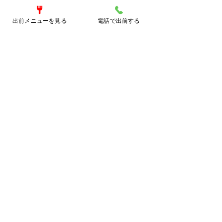
出前メニューを見る
電話で出前する
店舗詳細
店名：元祖博多蒸し手羽 中洲本店
住所：福岡県福岡市博多区中洲3-3-10第2多
門ビル1F