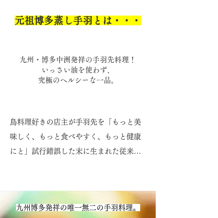
元祖博多蒸し手羽とは・・・
九州・博多中洲発祥の手羽先料理！
いっさい油を使わず、
究極のヘルシーな一品。
鳥料理好きの店主が手羽先を「もっと美
味しく、もっと食べやすく、もっと健康
にと」試行錯誤した末に生まれた従来の
手羽先の常識を変える美味さと食べやす
さに仕上げた健康でヘルシーな一品で
す。

九州博多発祥の唯一無二の手羽料理。
ふんわりじゅわーふんわりじゅわーと優