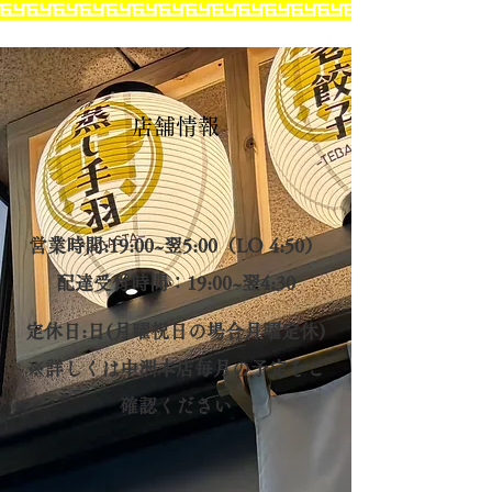
店舗情報
営業時間:19:00~翌5:00（LO 4:50）
配達受付時間：19:00~翌4:30
定休日:日(月曜祝日の場合月曜定休)
※詳しくは中洲本店毎月の予定をご
確認ください