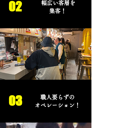
羽」を看板商品としての他に既存の店
02
幅広い客層を
舗の営業時間外で「元祖博多蒸し手
集客！
羽」の営業。さらに既存のメニューに
「元祖博多蒸し手羽」をプラスワンで
きる新しいシステムです。少ない投資
で始められ、超簡潔なオペレーション
で幅広い形態での販売が可能ですので
幅広い飲食店のオーナー様にご活用い
ただけます。
03
職人要らずの
オペレーション！