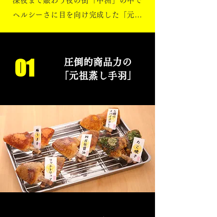
深夜まで賑わう夜の街「中洲」の中で
ヘルシーさに目を向け完成した「元祖
博多蒸し手羽」。健康・美容を気にす
る男女から火がつき、またその豊富な
味のバリエーションと美味しさで老舗
01
圧倒的商品力の
唐揚げ店や中華店にも負けない博多の
「元祖蒸し手羽」
定番「鶏」料理となり、今や深夜でも
出前が殺到する大人気フードとなりま
した。その後、愛知県名古屋、熊本、
大阪などに取扱店が広まっておりま
す。

これまでのフランチャイズシステムか
ら【ライセンスシステム】に移行しま
す。いままで通りに「元祖博多蒸し手