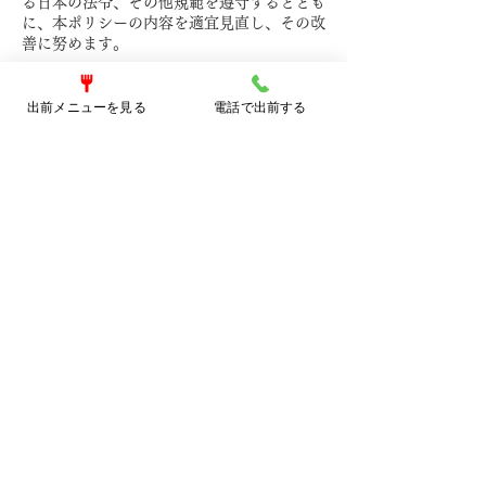
る日本の法令、その他規範を遵守するととも
に、本ポリシーの内容を適宜見直し、その改
善に努めます。
出前メニューを見る
電話で出前する
お問い合せ
当社の個人情報の取扱に関するお問い合せは
下記までご連絡ください。
株式会社HIGHFIVE