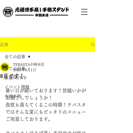
記事
全ての記事
TEBASTA中洲本店
全ての記事
2023年8月1日
8月です！
新着NEWS
イベント情報
暑い日が続いております！皆様いかが
中洲本店
お過ごしでしょうか！
食欲も落ちてくるこの時期！テバスタ
ではそんな夏にもピッタリのメニュー
ご用意しております。